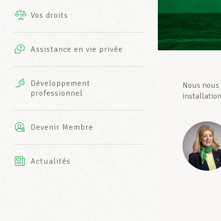
Vos droits
Prestations complémentaires
Charte
Photos
Assistance en vie privée
Harmonie Mutuelle
Bureaux INFO-CENTER
Vidéos
Développement
Nous nous e
professionnel
Assurance AXA
installatio
L’équipe LCGB
Devenir Membre
Actualités