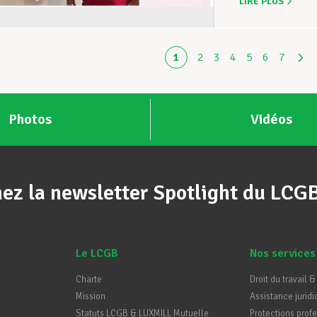
LIRE PLUS
1
2
3
4
5
6
7
Photos
Vidéos
ez la newsletter Spotlight du LCG
Le LCGB
Nos services
Charte
Droit du travail &
Mission
Assistance juridi
Statuts LCGB & LUXMILL Mutuelle
Protections prof