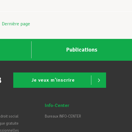
Dernière page
Publications
B
Je veux m'inscrire
Info-Center
 droit social
Bureaux INFO-CENTER
que gratuite
essionnelles