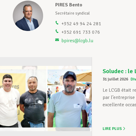
PIRES Bento
Secrétaire syndical
+352 49 94 24 281
+352 691 733 076
bpires@lcgb.lu
Soludec : le
31 juillet 2026
Di
Le LCGB était r
par l’entrepris
excellente occas
LIRE PLUS