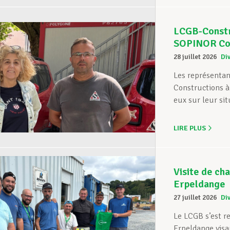
LCGB-Constru
SOPINOR Con
28 juillet 2026
Di
Les représentan
Constructions à 
eux sur leur situ
LIRE PLUS
Visite de ch
Erpeldange
27 juillet 2026
Di
Le LCGB s’est r
Erpeldange visan