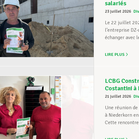
salariés
23 juillet 2026
Di
Le 22 juillet 2
l’entreprise DZ-
échanger avec le
LIRE PLUS
LCBG Constru
Costantini à
21 juillet 2026
Di
Une réunion de 
à Niederkorn e
Cette rencontre 