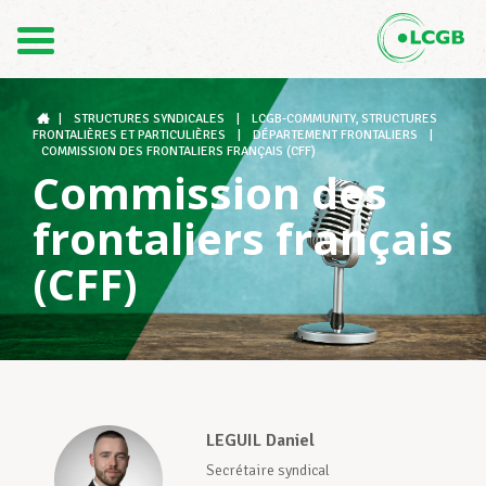
1
Contact
FR
DE
|
STRUCTURES SYNDICALES
|
LCGB-COMMUNITY, STRUCTURES
FRONTALIÈRES ET PARTICULIÈRES
|
DÉPARTEMENT FRONTALIERS
|
COMMISSION DES FRONTALIERS FRANÇAIS (CFF)
Commission des
Le LCGB
frontaliers français
(CFF)
Structures syndicales
Assistance au Travail
LEGUIL Daniel
Vos droits
Secrétaire syndical