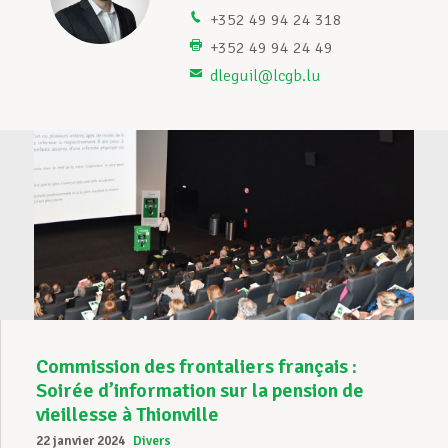
+352 49 94 24 318
Assistance en vie privée
+352 49 94 24 49
dleguil@lcgb.lu
Développement professionnel
Devenir Membre
Actualités
Commission des frontaliers français :
Soirée d’information sur la pension de
vieillesse à Thionville
22 janvier 2024
Divers