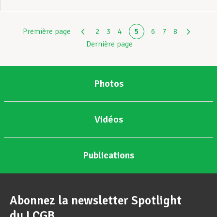
Première page
2
3
4
5
6
7
8
Dernière page
Photos
Vidéos
Publications
Abonnez la newsletter Spotlight
du LCGB