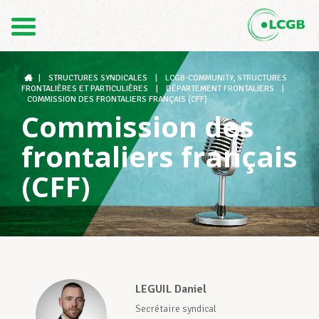
1
Contact
FR
DE
|
STRUCTURES SYNDICALES
|
LCGB-COMMUNITY, STRUCTURES
FRONTALIÈRES ET PARTICULIÈRES
|
DÉPARTEMENT FRONTALIERS
|
COMMISSION DES FRONTALIERS FRANÇAIS (CFF)
Commission des
Le LCGB
frontaliers français
(CFF)
Structures syndicales
Assistance au Travail
LEGUIL Daniel
Vos droits
Secrétaire syndical