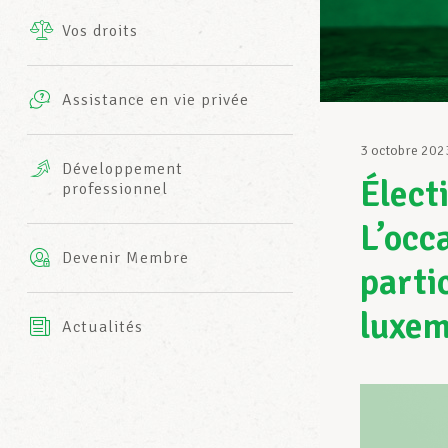
Vos droits
Prestations complémentaires
Charte
Photos
Assistance en vie privée
Harmonie Mutuelle
Bureaux INFO-CENTER
3 octobre 202
Vidéos
Développement
Élect
professionnel
Assurance AXA
L’équipe LCGB
L’occ
Devenir Membre
parti
luxem
Actualités