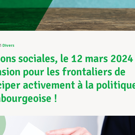
3
Divers
ions sociales, le 12 mars 2024 
asion pour les frontaliers de
ciper activement à la politiqu
bourgeoise !