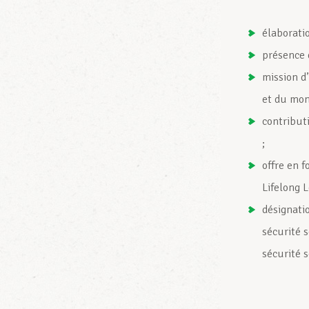
élaboratio
présence d
mission d’
et du mon
contributi
;
offre en 
Lifelong 
désignati
sécurité s
sécurité s