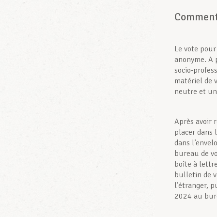
Comment 
Le vote pour
anonyme. A p
socio-profess
matériel de 
neutre et un
Après avoir r
placer dans 
dans l’envel
bureau de vo
boîte à lett
bulletin de v
l’étranger, p
2024 au bure