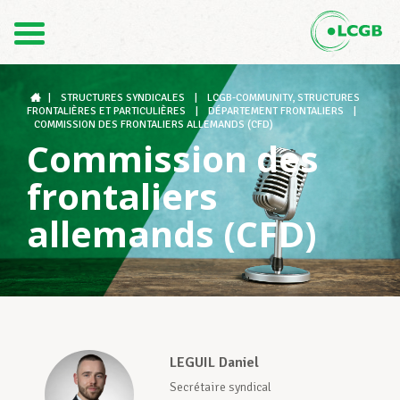
1
Contact
FR
DE
|
STRUCTURES SYNDICALES
|
LCGB-COMMUNITY, STRUCTURES
FRONTALIÈRES ET PARTICULIÈRES
|
DÉPARTEMENT FRONTALIERS
|
COMMISSION DES FRONTALIERS ALLEMANDS (CFD)
Commission des
Le LCGB
frontaliers
allemands (CFD)
Structures syndicales
Assistance au Travail
LEGUIL Daniel
Vos droits
Secrétaire syndical