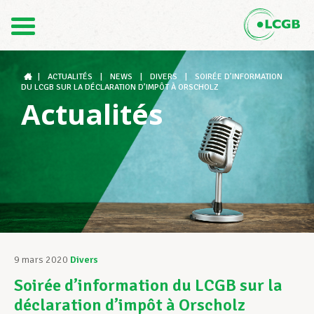
Contact
FR
DE
|
ACTUALITÉS
|
NEWS
|
DIVERS
|
SOIRÉE D’INFORMATION
DU LCGB SUR LA DÉCLARATION D’IMPÔT À ORSCHOLZ
Actualités
Le LCGB
Structures syndicales
Assistance au Travail
9 mars 2020
Divers
Soirée d’information du LCGB sur la
Vos droits
déclaration d’impôt à Orscholz