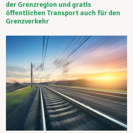
der Grenzregion und gratis
öffentlichen Transport auch für den
Assistance en vie privée
Grenzverkehr
Développement professionnel
Devenir Membre
Actualités