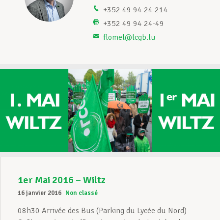
+352 49 94 24 214
Assistance en vie privée
+352 49 94 24-49
flomel@lcgb.lu
Développement professionnel
Devenir Membre
Actualités
1er Mai 2016 – Wiltz
16 janvier 2016
Non classé
08h30 Arrivée des Bus (Parking du Lycée du Nord)