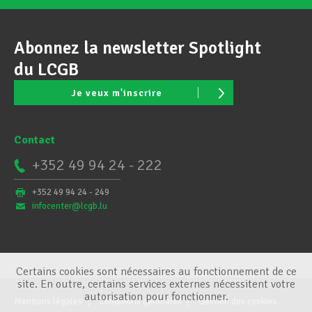
Abonnez la newsletter Spotlight
du LCGB
Je veux m'inscrire
Contact
+352 49 94 24 - 222
+352 49 94 24 - 249
infocenter@lcgb.lu
Certains cookies sont nécessaires au fonctionnement de ce
site. En outre, certains services externes nécessitent votre
autorisation pour fonctionner.
Mentions légales
Conditions générales
Gestion des cookies