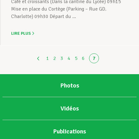
Café et croissants (Dans la cantine du Lycée) 09h15
Mise en place du Cortège (Parking – Rue GD.
Charlotte) 09h30 Départ du ...
LIRE PLUS
1
2
3
4
5
6
7
Photos
Vidéos
Publications