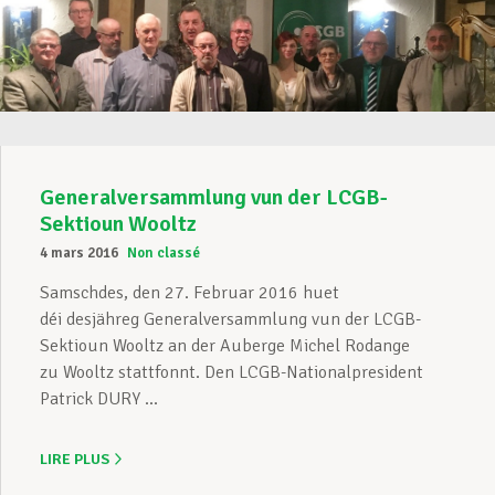
Generalversammlung vun der LCGB-
Sektioun Wooltz
4 mars 2016
Non classé
Samschdes, den 27. Februar 2016 huet
déi desjähreg Generalversammlung vun der LCGB-
Sektioun Wooltz an der Auberge Michel Rodange
zu Wooltz stattfonnt. Den LCGB-Nationalpresident
Patrick DURY ...
LIRE PLUS