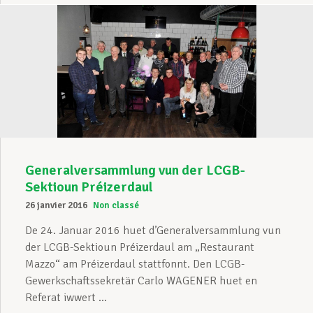
Generalversammlung vun der LCGB-
Sektioun Préizerdaul
26 janvier 2016
Non classé
De 24. Januar 2016 huet d’Generalversammlung vun
der LCGB-Sektioun Préizerdaul am „Restaurant
Mazzo“ am Préizerdaul stattfonnt. Den LCGB-
Gewerkschaftssekretär Carlo WAGENER huet en
Referat iwwert ...