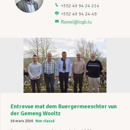
+352 49 94 24 214
Assistance en vie privée
+352 49 94 24-49
flomel@lcgb.lu
Développement professionnel
Devenir Membre
Actualités
Entrevue mat dem Buergermeeschter vun
der Gemeng Wooltz
16 mars 2016
Non classé