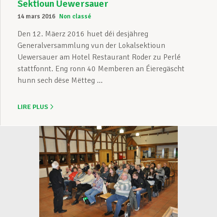
Sektioun Uewersauer
14 mars 2016
Non classé
Den 12. Mäerz 2016 huet déi desjähreg
Generalversammlung vun der Lokalsektioun
Uewersauer am Hotel Restaurant Roder zu Perlé
stattfonnt. Eng ronn 40 Memberen an Éieregäscht
hunn sech dëse Mëtteg ...
LIRE PLUS