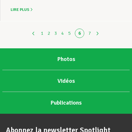
LIRE PLUS
1
2
3
4
5
6
7
Photos
Vidéos
Publications
Abonnez la newsletter Spotlight