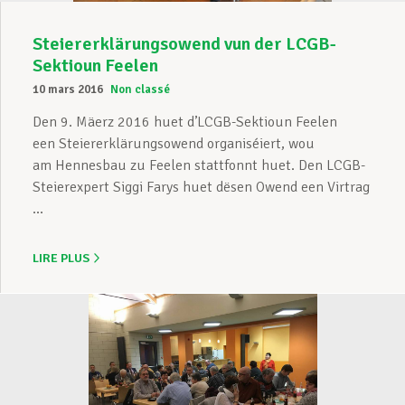
Steiererklärungsowend vun der LCGB-
Sektioun Feelen
10 mars 2016
Non classé
Den 9. Mäerz 2016 huet d’LCGB-Sektioun Feelen
een Steiererklärungsowend organiséiert, wou
am Hennesbau zu Feelen stattfonnt huet. Den LCGB-
Steierexpert Siggi Farys huet dësen Owend een Virtrag
...
LIRE PLUS