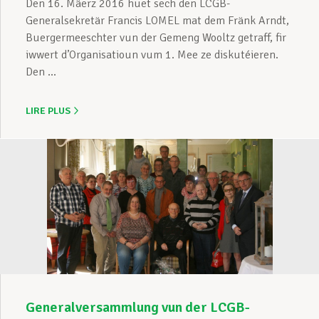
Den 16. Mäerz 2016 huet sech den LCGB-
Generalsekretär Francis LOMEL mat dem Fränk Arndt,
Buergermeeschter vun der Gemeng Wooltz getraff, fir
iwwert d’Organisatioun vum 1. Mee ze diskutéieren.
Den ...
LIRE PLUS
Generalversammlung vun der LCGB-