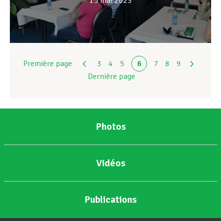
15 mai 2023
Première page
3
4
5
6
7
8
9
Dernière page
Photos
Vidéos
Publications