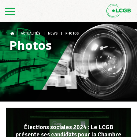
Contact
FR
DE
|
ACTUALITÉS
|
NEWS
|
PHOTOS
Photos
Le LCGB
Structures syndicales
Assistance au Travail
Élections sociales 2024 : Le LCGB
Vos droits
présente ses candidats pour la Chambre