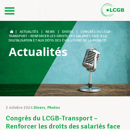
Contact
FR
DE
|
ACTUALITÉS
|
NEWS
|
DIVERS
|
CONGRÈS DU LCGB-
TRANSPORT – RENFORCER LES DROITS DES SALARIÉS FACE À LA
DIGITALISATION ET AUX DÉFIS DES ÉVOLUTIONS DE LA MOBILITÉ
Actualités
Le LCGB
Structures syndicales
Assistance au Travail
2 octobre 2024
Divers
,
Photos
Congrès du LCGB-Transport –
Vos droits
Renforcer les droits des salariés face