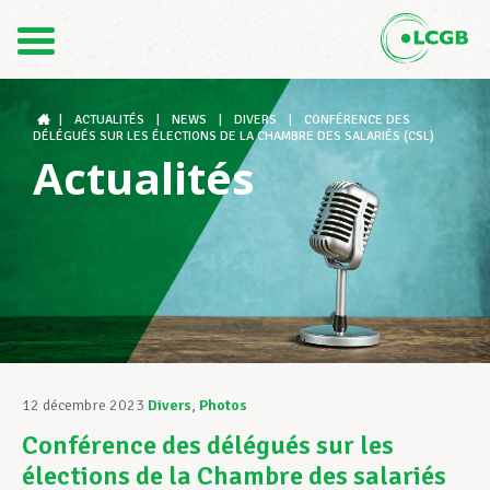
Contact
FR
DE
|
ACTUALITÉS
|
NEWS
|
DIVERS
|
CONFÉRENCE DES
DÉLÉGUÉS SUR LES ÉLECTIONS DE LA CHAMBRE DES SALARIÉS (CSL)
Actualités
Le LCGB
Structures syndicales
Assistance au Travail
12 décembre 2023
Divers
,
Photos
Conférence des délégués sur les
Vos droits
élections de la Chambre des salariés