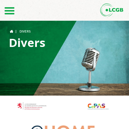
Contact
FR
DE
|
DIVERS
Divers
Le LCGB
Structures syndicales
Assistance au Travail
Vos droits