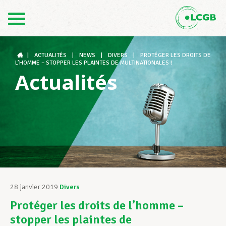
Contact
FR
DE
|
ACTUALITÉS
|
NEWS
|
DIVERS
|
PROTÉGER LES DROITS DE
L’HOMME – STOPPER LES PLAINTES DE MULTINATIONALES !
Actualités
Le LCGB
Structures syndicales
Assistance au Travail
28 janvier 2019
Divers
Protéger les droits de l’homme –
Vos droits
stopper les plaintes de