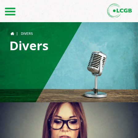
Contact
FR
DE
|
DIVERS
Divers
Le LCGB
Structures syndicales
Assistance au Travail
Vos droits