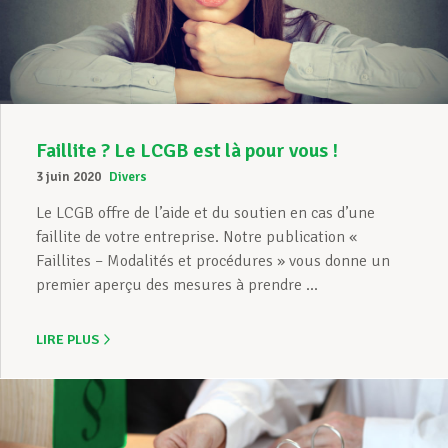
Assistance en vie privée
Développement professionnel
Faillite ? Le LCGB est là pour vous !
3 juin 2020
Divers
Devenir Membre
Le LCGB offre de l’aide et du soutien en cas d’une
faillite de votre entreprise. Notre publication «
Faillites – Modalités et procédures » vous donne un
premier aperçu des mesures à prendre ...
Actualités
LIRE PLUS