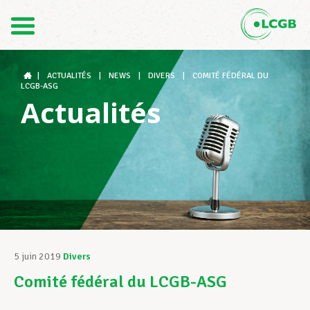
Contact
FR
DE
|
ACTUALITÉS
|
NEWS
|
DIVERS
|
COMITÉ FÉDÉRAL DU
LCGB-ASG
Actualités
Le LCGB
Structures syndicales
Assistance au Travail
5 juin 2019
Divers
Comité fédéral du LCGB-ASG
Vos droits