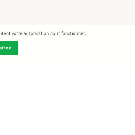
itent votre autorisation pour fonctionner.
ation
Publications
B
Je veux m'inscrire