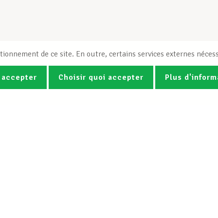
tionnement de ce site. En outre, certains services externes nécess
 accepter
Choisir quoi accepter
Plus d'inform
Photos
Vidéos
ez la newsletter Spotlight du LCG