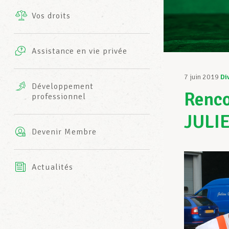
Vos droits
Prestations complémentaires
Charte
Photos
Assistance en vie privée
Harmonie Mutuelle
Bureaux INFO-CENTER
7 juin 2019
Di
Vidéos
Développement
Renco
professionnel
Assurance AXA
L’équipe LCGB
JULI
Devenir Membre
Actualités