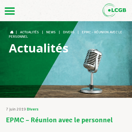
Contact
FR
DE
|
ACTUALITÉS
|
NEWS
|
DIVERS
|
EPMC – RÉUNION AVEC LE
PERSONNEL
Actualités
Le LCGB
Structures syndicales
Assistance au Travail
7 juin 2019
Divers
EPMC – Réunion avec le personnel
Vos droits