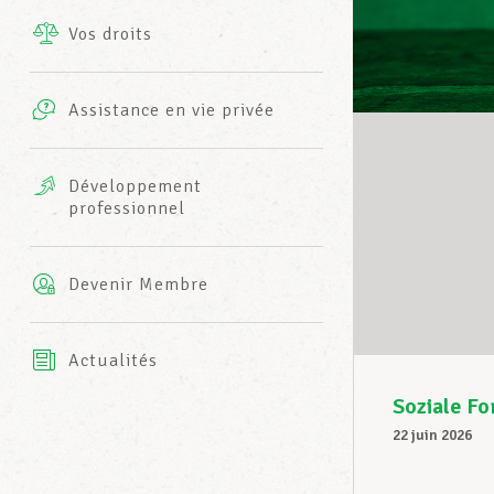
Vos droits
Prestations complémentaires
Charte
Photos
Assistance en vie privée
Harmonie Mutuelle
Bureaux INFO-CENTER
Vidéos
Développement
professionnel
Assurance AXA
L’équipe LCGB
Devenir Membre
Actualités
Soziale Fo
22 juin 2026