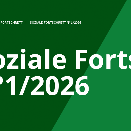
 FORTSCHRËTT
|
SOZIALE FORTSCHRËTT N°1/2026
oziale For
°1/2026