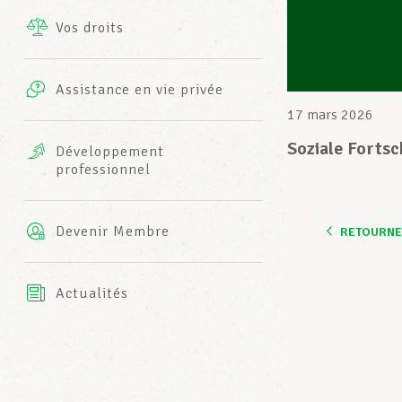
Vos droits
Prestations complémentaires
Charte
Photos
Assistance en vie privée
Harmonie Mutuelle
17 mars 2026
Bureaux INFO-CENTER
Vidéos
Soziale Forts
Développement
professionnel
Assurance AXA
L’équipe LCGB
Devenir Membre
RETOURNER
Actualités