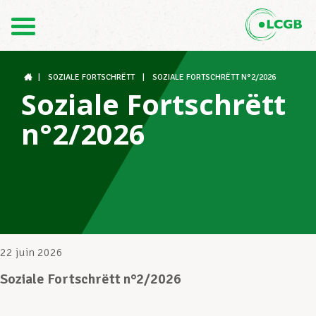
Contact
FR
DE
|
SOZIALE FORTSCHRËTT
|
SOZIALE FORTSCHRËTT N°2/2026
Soziale Fortschrëtt
n°2/2026
Le LCGB
Structures syndicales
Assistance au Travail
22 juin 2026
Soziale Fortschrëtt n°2/2026
Vos droits