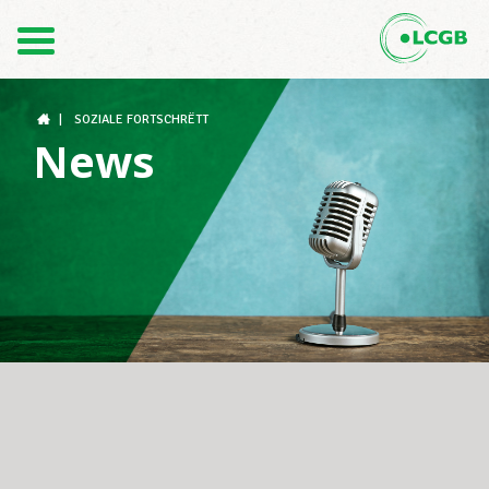
Kontakt
DE
FR
|
SOZIALE FORTSCHRËTT
News
Der LCGB
Gewerkschaftsstrukturen
Unterstützung im Arbeitsalltag
Ihre Rechte