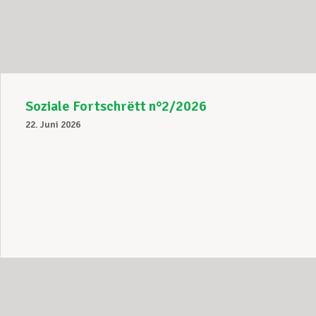
Unterstützung im Privatleben
Berufliche Weiterentwicklung
Soziale Fortschrëtt n°2/2026
22. Juni 2026
Mitglied werden
Aktuell