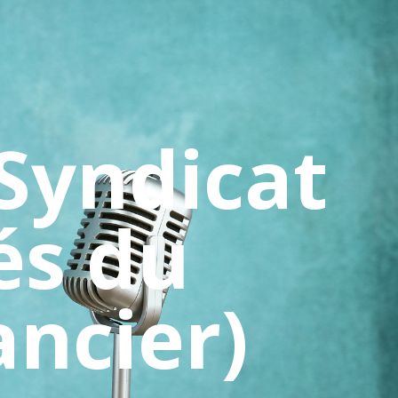
Syndicat
és du
ancier)