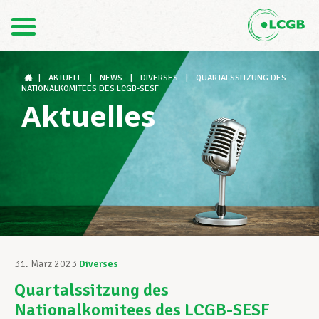
Kontakt
DE
FR
|
AKTUELL
|
NEWS
|
DIVERSES
|
QUARTALSSITZUNG DES
NATIONALKOMITEES DES LCGB-SESF
Aktuelles
Der LCGB
Gewerkschaftsstrukturen
Unterstützung im Arbeitsalltag
31. März 2023
Diverses
Quartalssitzung des
Ihre Rechte
Nationalkomitees des LCGB-SESF