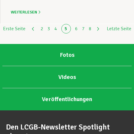
WEITERLESEN
Erste Seite
2
3
4
5
6
7
8
Letzte Seite
Fotos
Videos
Veröffentlichungen
Den LCGB-Newsletter Spotlight