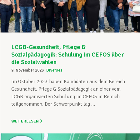
Unterstützung im Privatleben
Berufliche Weiterentwicklung
LCGB-Gesundheit, Pflege &
Sozialpädagogik: Schulung im CEFOS über
die Sozialwahlen
Mitglied werden
9. November 2023
Diverses
Im Oktober 2023 haben Kandidaten aus dem Bereich
Gesundheit, Pflege & Sozialpädagogik an einer vom
Aktuell
LCGB organisierten Schulung im CEFOS in Remich
teilgenommen. Der Schwerpunkt lag ...
WEITERLESEN