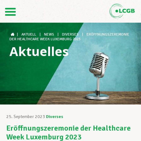
Kontakt
DE
FR
|
AKTUELL
|
NEWS
|
DIVERSES
|
ERÖFFNUNGSZEREMONIE
DER HEALTHCARE WEEK LUXEMBURG 2023
Aktuelles
Der LCGB
Gewerkschaftsstrukturen
Unterstützung im Arbeitsalltag
25. September 2023
Diverses
Eröffnungszeremonie der Healthcare
Ihre Rechte
Week Luxemburg 2023