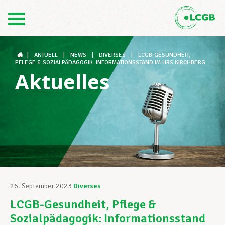
Kontakt
DE
FR
|
AKTUELL
|
NEWS
|
DIVERSES
|
LCGB-GESUNDHEIT,
PFLEGE & SOZIALPÄDAGOGIK: INFORMATIONSSTAND IM HRS KIRCHBERG
Aktuelles
Der LCGB
Gewerkschaftsstrukturen
Unterstützung im Arbeitsalltag
26. September 2023
Diverses
LCGB-Gesundheit, Pflege &
Ihre Rechte
Sozialpädagogik: Informationsstand