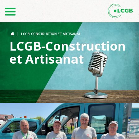
Kontakt
DE
FR
|
LCGB-CONSTRUCTION ET ARTISANAT
LCGB-Construction
et Artisanat
Der LCGB
Gewerkschaftsstrukturen
Unterstützung im Arbeitsalltag
Ihre Rechte