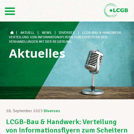
Kontakt
DE
FR
|
AKTUELL
|
NEWS
|
DIVERSES
|
LCGB-BAU & HANDWERK:
VERTEILUNG VON INFORMATIONSFLYERN ZUM SCHEITERN DER
VERHANDLUNGEN MIT DER REGIERUNG
Aktuelles
Der LCGB
Gewerkschaftsstrukturen
Unterstützung im Arbeitsalltag
18. September 2025
Diverses
LCGB-Bau & Handwerk: Verteilung
Ihre Rechte
von Informationsflyern zum Scheitern