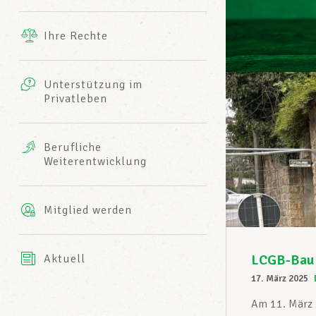
Ergänzende Leistungen
Ihre Rechte
eitbild
Fotos
Unterstützung im
Harmonie Mutuelle
Privatleben
LCGB INFO-CENTER
Videos
Versicherung AXA
Berufliche
Team des LCGBs
Weiterentwicklung
Mitglied werden
LCGB-Bau 
Aktuell
17. März 2025
Am 11. März 