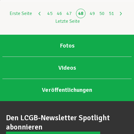
Erste Seite
45
46
47
48
49
50
51
Letzte Seite
Fotos
Videos
Veröffentlichungen
Den LCGB-Newsletter Spotlight
abonnieren