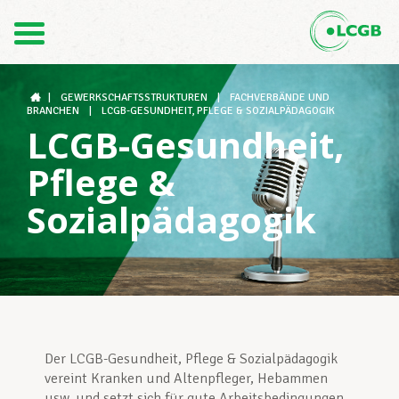
Kontakt
DE
FR
|
GEWERKSCHAFTSSTRUKTUREN
|
FACHVERBÄNDE UND
BRANCHEN
|
LCGB-GESUNDHEIT, PFLEGE & SOZIALPÄDAGOGIK
LCGB-Gesundheit,
Der LCGB
Pflege &
Sozialpädagogik
Gewerkschaftsstrukturen
Unterstützung im Arbeitsalltag
Der LCGB-Gesundheit, Pflege & Sozialpädagogik
Ihre Rechte
vereint Kranken und Altenpfleger, Hebammen
usw. und setzt sich für gute Arbeitsbedingungen