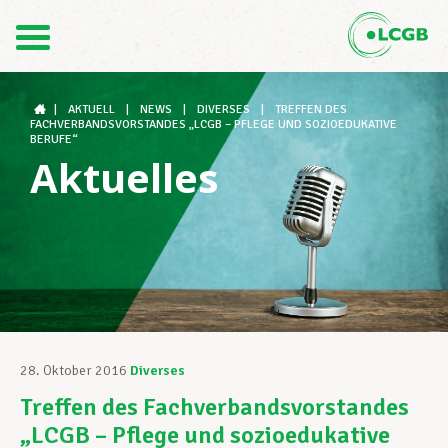
Kontakt
DE
FR
|
AKTUELL
|
NEWS
|
DIVERSES
|
TREFFEN DES
FACHVERBANDSVORSTANDES „LCGB – PFLEGE UND SOZIOEDUKATIVE
BERUFE“
Aktuelles
Der LCGB
Gewerkschaftsstrukturen
Unterstützung im Arbeitsalltag
28. Oktober 2016
Diverses
Treffen des Fachverbandsvorstandes
Ihre Rechte
„LCGB – Pflege und sozioedukative