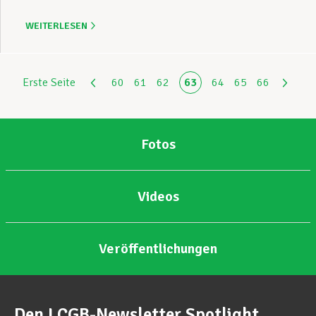
WEITERLESEN
Erste Seite
60
61
62
63
64
65
66
Fotos
Videos
Veröffentlichungen
Den LCGB-Newsletter Spotlight