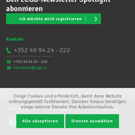
abonnieren
Ich möchte mich registrieren
Kontakt
+352 49 94 24 - 222
+352 49 94 24 - 249
infocenter@lcgb.lu
Einige Cookies sind erforderlich, damit diese Website
ordnungsgemäß funktioniert. Darüber hinaus benötigen
einige externe Dienste Ihre Arbeitserlaubnis.
Mentions légales
Conditions générales
Cookie-Verwaltung
Alle akzeptieren
Dienste auswählen