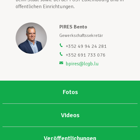
öffentlichen Einrichtungen.
Unterstützung im Privatleben
PIRES Bento
Gewerkschaftssekretär
Berufliche Weiterentwicklung
+352 49 94 24 281
+352 691 733 076
bpires@lcgb.lu
Mitglied werden
Aktuell
Fotos
Videos
Veröffentlichungen