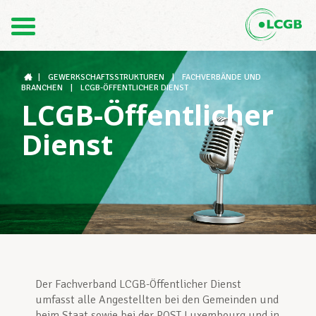
1
Kontakt
DE
FR
|
GEWERKSCHAFTSSTRUKTUREN
|
FACHVERBÄNDE UND
BRANCHEN
|
LCGB-ÖFFENTLICHER DIENST
LCGB-Öffentlicher
Der LCGB
Dienst
Gewerkschaftsstrukturen
Unterstützung im Arbeitsalltag
Der Fachverband LCGB-Öffentlicher Dienst
Ihre Rechte
umfasst alle Angestellten bei den Gemeinden und
beim Staat sowie bei der POST Luxembourg und in