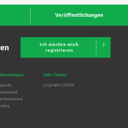
Veröffentlichungen
Ich möchte mich
ren
registrieren
tleistungen
Info-Center
ialrecht
LCGB INFO-CENTER
htsbeistand
Rechtsbeistand
aching