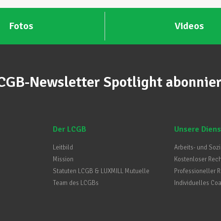
Fotos
Videos
CGB-Newsletter Spotlight abonnie
Der LCGB
Unsere Diens
Leitbild
Arbeits- und Soz
Mission
Kostenloser Rec
Statuten LCGB & LUXMILL Mutuelle
Professioneller 
Team des LCGBs
Individuelles Co