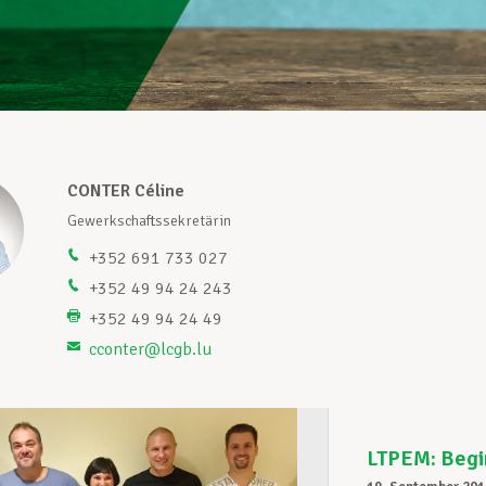
CONTER Céline
Gewerkschaftssekretärin
+352 691 733 027
+352 49 94 24 243
+352 49 94 24 49
cconter@lcgb.lu
LTPEM: Begi