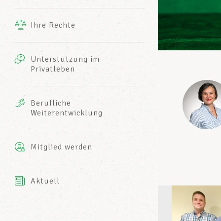
Ergänzende Leistungen
Ihre Rechte
eitbild
Fotos
Unterstützung im
Harmonie Mutuelle
Privatleben
LCGB INFO-CENTER
Videos
Versicherung AXA
Berufliche
Team des LCGBs
Weiterentwicklung
Mitglied werden
Aktuell