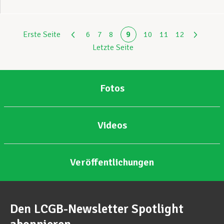
Erste Seite
6
7
8
9
10
11
12
Letzte Seite
Fotos
Videos
Veröffentlichungen
Den LCGB-Newsletter Spotlight