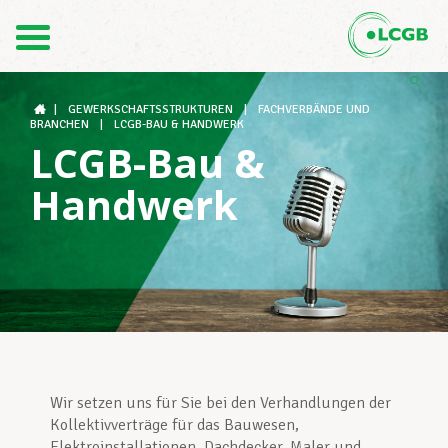
1
2
Kontakt
DE
3
FR
|
GEWERKSCHAFTSSTRUKTUREN
|
FACHVERBÄNDE UND
BRANCHEN
|
LCGB-BAU & HANDWERK
LCGB-Bau &
Der LCGB
Handwerk
Gewerkschaftsstrukturen
Unterstützung im Arbeitsalltag
Wir setzen uns für Sie bei den Verhandlungen der
Ihre Rechte
Kollektivverträge für das Bauwesen,
Elektroinstallationen, Dachdecker, Maler und