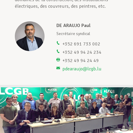
électriques, des couvreurs, des peintres, etc.
Assistance en vie privée
DE ARAUJO Paul
nte
Secrétaire syndical
Développement professionnel
+352 691 733 002
+352 49 94 24 234
+352 49 94 24 49
Devenir Membre
pdearaujo@lcgb.lu
Actualités