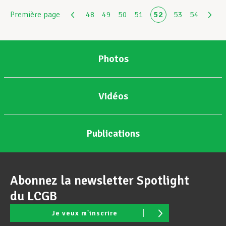
Première page
48
49
50
51
52
53
54
Photos
Vidéos
Publications
Abonnez la newsletter Spotlight
du LCGB
Je veux m'inscrire