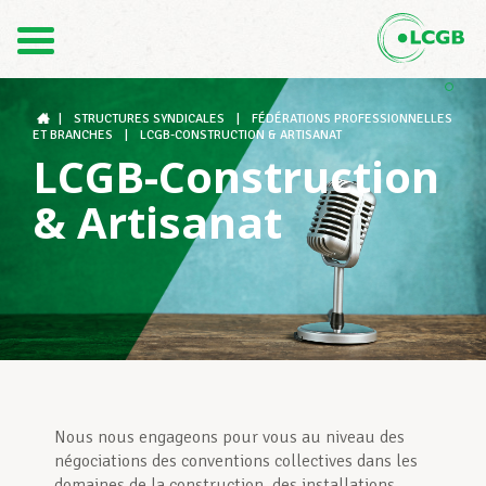
1
2
Contact
FR
3
DE
|
STRUCTURES SYNDICALES
|
FÉDÉRATIONS PROFESSIONNELLES
ET BRANCHES
|
LCGB-CONSTRUCTION & ARTISANAT
LCGB-Construction
Le LCGB
& Artisanat
Structures syndicales
Assistance au Travail
Nous nous engageons pour vous au niveau des
Vos droits
négociations des conventions collectives dans les
domaines de la construction, des installations