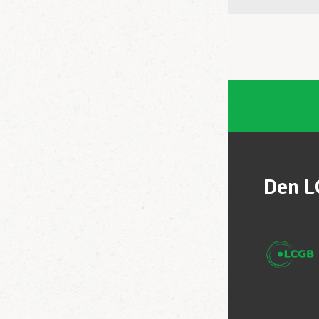
Den L