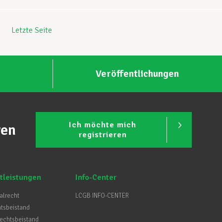
Letzte Seite
Veröffentlichungen
Ich möchte mich
ren
registrieren
tleistungen
Info-Center
ialrecht
LCGB INFO-CENTER
htsbeistand
Rechtsbeistand