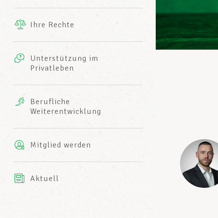
Ergänzende Leistungen
Ihre Rechte
eitbild
Fotos
Unterstützung im
Harmonie Mutuelle
Privatleben
LCGB INFO-CENTER
Videos
Versicherung AXA
Berufliche
Team des LCGBs
Weiterentwicklung
Mitglied werden
Aktuell