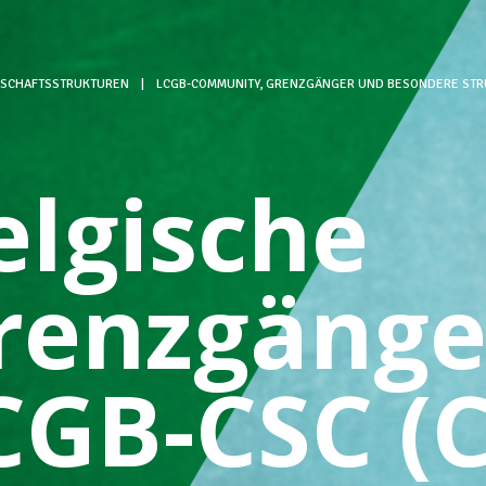
SCHAFTSSTRUKTUREN
|
LCGB-COMMUNITY, GRENZGÄNGER UND BESONDERE ST
elgische
renzgäng
CGB-CSC (