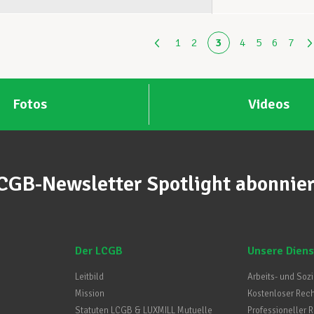
1
2
3
4
5
6
7
Fotos
Videos
CGB-Newsletter Spotlight abonnie
Der LCGB
Unsere Diens
Leitbild
Arbeits- und Soz
Mission
Kostenloser Rec
Statuten LCGB & LUXMILL Mutuelle
Professioneller 