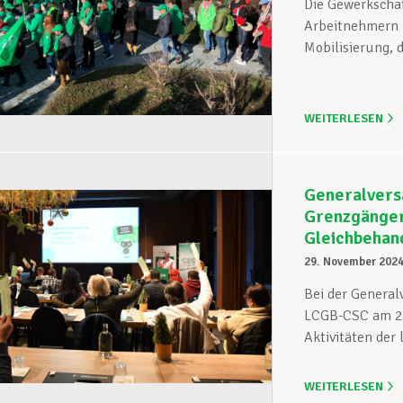
Die Gewerkscha
Arbeitnehmern u
Mobilisierung, d
WEITERLESEN
Generalvers
Grenzgänger
Gleichbehan
29. November 202
Bei der Genera
LCGB-CSC am 28
Aktivitäten der
WEITERLESEN