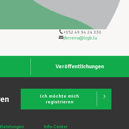
+352 49 94 24 330
jferreira@lcgb.lu
Veröffentlichungen
Ich möchte mich
ren
registrieren
tleistungen
Info-Center