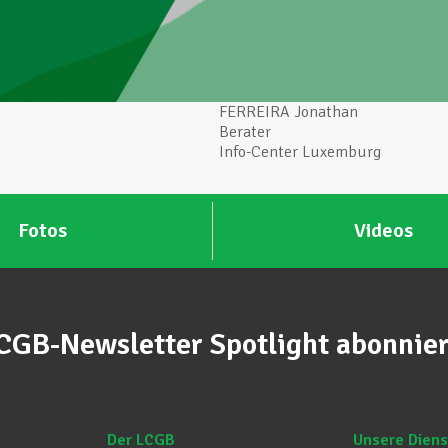
FERREIRA Jonathan
Berater
Info-Center Luxemburg
Fotos
Videos
CGB-Newsletter Spotlight abonnie
Der LCGB
Unsere Diens