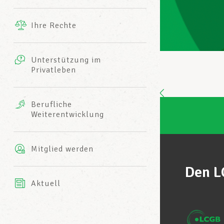
Ergänzende Leistungen
Ihre Rechte
eitbild
Fotos
Unterstützung im
Harmonie Mutuelle
Privatleben
LCGB INFO-CENTER
Videos
Versicherung AXA
Berufliche
Team des LCGBs
Weiterentwicklung
Mitglied werden
Den L
Aktuell