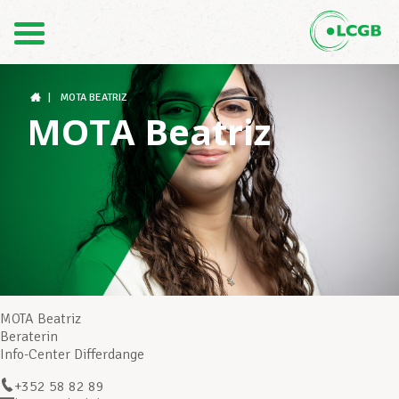
Kontakt
DE
FR
|
MOTA BEATRIZ
MOTA Beatriz
Der LCGB
Gewerkschaftsstrukturen
Unterstützung im Arbeitsalltag
MOTA Beatriz
Beraterin
Info-Center Differdange
Ihre Rechte
+352 58 82 89