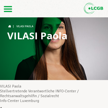
Kontakt
DE
FR
|
VILASI PAOLA
VILASI Paola
Der LCGB
Gewerkschaftsstrukturen
Unterstützung im Arbeitsalltag
VILASI Paola
Stellvertretende Verantwortliche INFO-Center /
Rechtsanwaltsgehilfin / Sozialrecht
Ihre Rechte
Info-Center Luxemburg