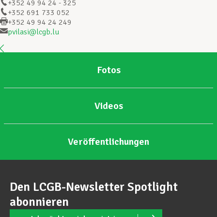
+352 49 94 24 - 325
+352 691 733 052
+352 49 94 24 249
Unterstützung im Privatleben
pvilasi@lcgb.lu
Berufliche Weiterentwicklung
Fotos
Mitglied werden
Videos
Aktuell
Veröffentlichungen
Den LCGB-Newsletter Spotlight
abonnieren