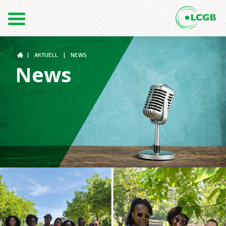
Kontakt
DE
FR
|
AKTUELL
|
NEWS
News
Der LCGB
Gewerkschaftsstrukturen
Unterstützung im Arbeitsalltag
Ihre Rechte