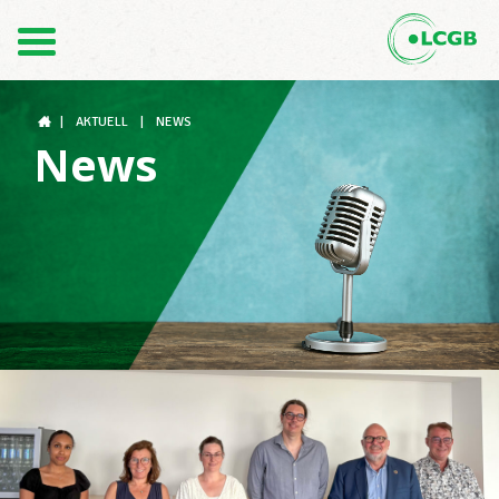
Kontakt
DE
FR
|
AKTUELL
|
NEWS
News
Der LCGB
Gewerkschaftsstrukturen
Unterstützung im Arbeitsalltag
Ihre Rechte