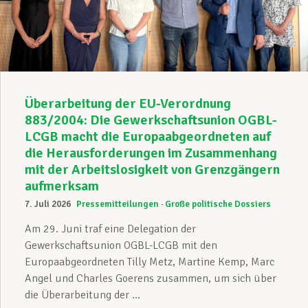
Unterstützung im Privatleben
Berufliche Weiterentwicklung
Überarbeitung der EU-Verordnung
883/2004: Die Gewerkschaftsunion OGBL-
LCGB macht die Europaabgeordneten auf
Mitglied werden
die Herausforderungen im Zusammenhang
mit der Arbeitslosigkeit von Grenzgängern
aufmerksam
Aktuell
7. Juli 2026
Pressemitteilungen
Große politische Dossiers
Am 29. Juni traf eine Delegation der
Gewerkschaftsunion OGBL-LCGB mit den
Europaabgeordneten Tilly Metz, Martine Kemp, Marc
Angel und Charles Goerens zusammen, um sich über
die Überarbeitung der ...