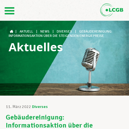
Kontakt
DE
FR
|
AKTUELL
|
NEWS
|
DIVERSES
|
GEBÄUDEREINIGUNG:
INFORMATIONSAKTION ÜBER DIE STEIGENDEN ENERGIEPREISE
Aktuelles
Der LCGB
Gewerkschaftsstrukturen
Unterstützung im Arbeitsalltag
11. März 2022
Diverses
Gebäudereinigung:
Ihre Rechte
Informationsaktion über die