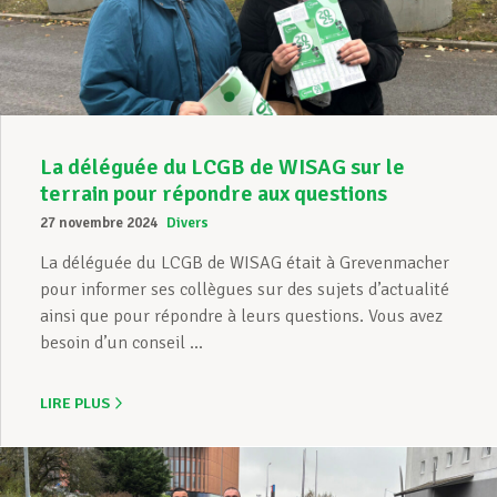
Assistance en vie privée
Développement professionnel
La déléguée du LCGB de WISAG sur le
terrain pour répondre aux questions
27 novembre 2024
Divers
Devenir Membre
La déléguée du LCGB de WISAG était à Grevenmacher
pour informer ses collègues sur des sujets d’actualité
ainsi que pour répondre à leurs questions. Vous avez
Actualités
besoin d’un conseil ...
LIRE PLUS