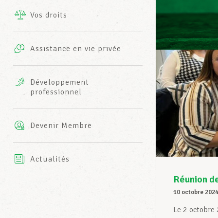
Vos droits
Prestations complémentaires
Charte
Photos
Assistance en vie privée
Harmonie Mutuelle
Bureaux INFO-CENTER
Vidéos
Développement
professionnel
Assurance AXA
L’équipe LCGB
Devenir Membre
Actualités
Réunion de
10 octobre 202
Le 2 octobre 