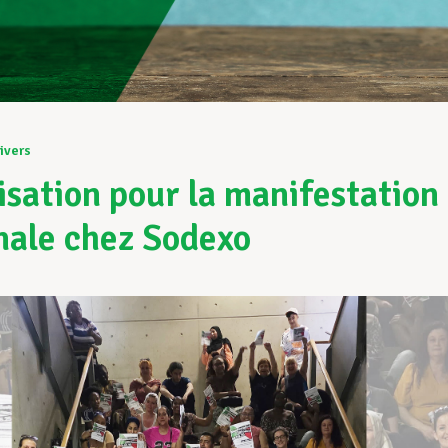
ivers
isation pour la manifestation
nale chez Sodexo