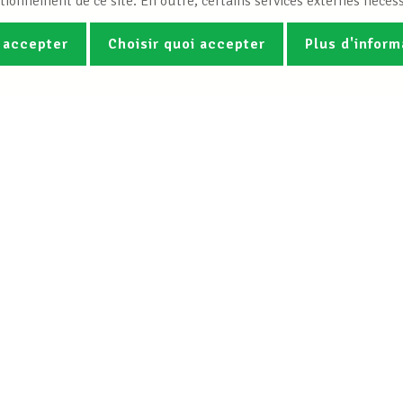
tionnement de ce site. En outre, certains services externes nécess
 accepter
Choisir quoi accepter
Plus d'inform
Photos
Vidéos
ez la newsletter Spotlight du LCG
Le LCGB
Nos services
Charte
Droit du travail &
Mission
Assistance juridi