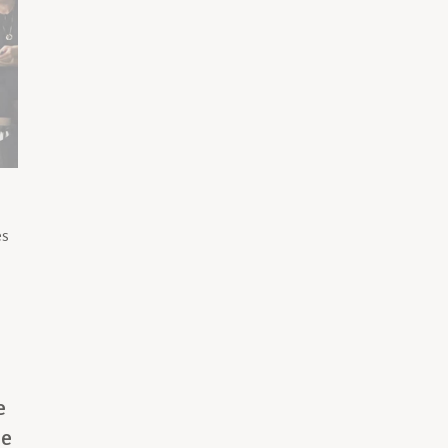
és
e
re