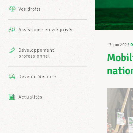
Vos droits
Prestations complémentaires
Charte
Photos
Assistance en vie privée
Harmonie Mutuelle
Bureaux INFO-CENTER
17 juin 2025
D
Vidéos
Développement
Mobil
professionnel
Assurance AXA
L’équipe LCGB
natio
Devenir Membre
Actualités