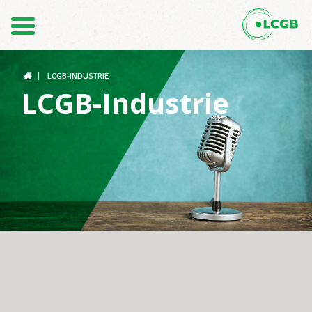
Contact
FR
DE
|
LCGB-INDUSTRIE
LCGB-Industrie
Le LCGB
Structures syndicales
Assistance au Travail
Vos droits